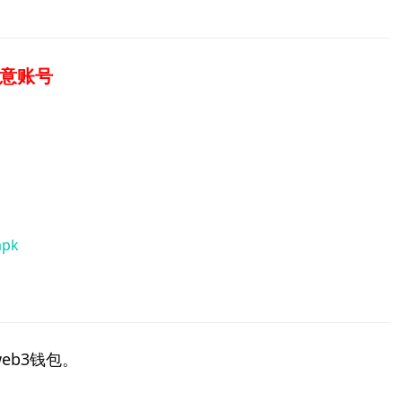
欧意账号
apk
eb3钱包。