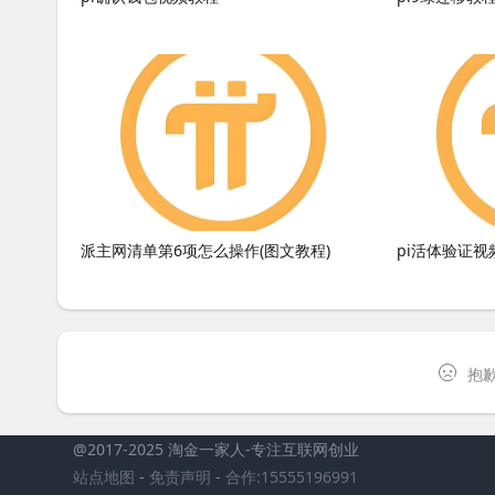
派主网清单第6项怎么操作(图文教程)
pi活体验证视
抱歉
@2017-2025 淘金一家人
-专注互联网创业
站点地图
-
免责声明
-
合作:15555196991